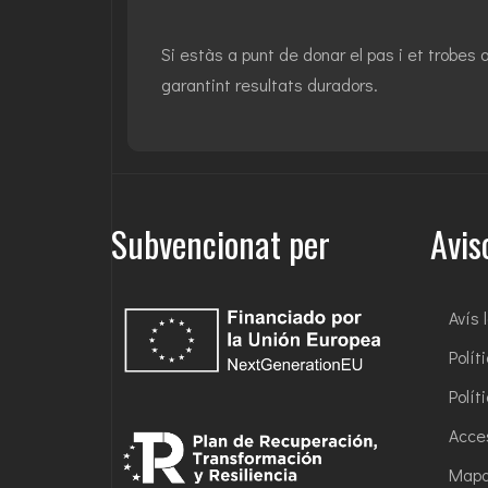
Si estàs a punt de donar el pas i et trobes 
garantint resultats duradors.
Subvencionat per
Avis
Avís 
Polít
Polít
Acces
Map