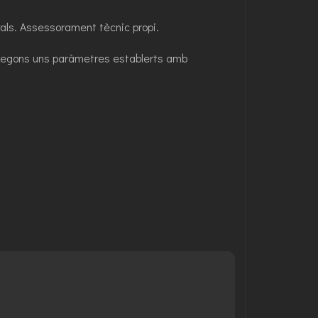
orals. Assessorament tècnic propi.
s segons uns paràmetres establerts amb