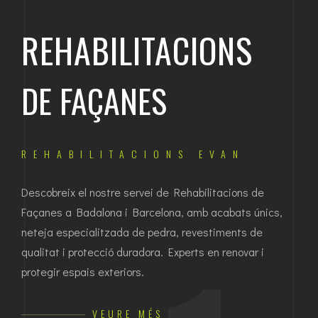
REHABILITACIONS
I
DE FAÇANES
Ó
R
REHABILITACIONS EVAN
Desc
Descobreix el nostre servei de Rehabilitacions de
de c
Façanes a Badalona i Barcelona, amb acabats únics,
sist
ts
neteja especialitzada de pedra, revestiments de
cobe
qualitat i protecció duradora. Experts en renovar i
protegir espais exteriors.
VEURE MÉS